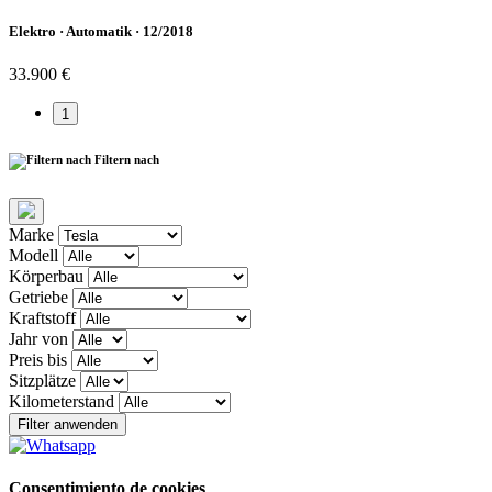
Elektro · Automatik · 12/2018
33.900 €
1
Filtern nach
Marke
Modell
Körperbau
Getriebe
Kraftstoff
Jahr von
Preis bis
Sitzplätze
Kilometerstand
Filter anwenden
Consentimiento de cookies